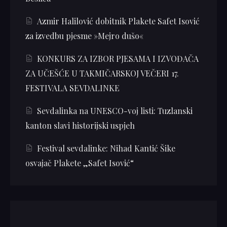
Azmir Halilović dobitnik Plakete Safet Isović
za izvedbu pjesme »Mejro dušo«
KONKURS ZA IZBOR PJESAMA I IZVOĐAČA
ZA UČEŠĆE U TAKMIČARSKOJ VEČERI 17.
FESTIVALA SEVDALINKE
Sevdalinka na UNESCO-voj listi: Tuzlanski
kanton slavi historijski uspjeh
Festival sevdalinke: Nihad Kantić Šike
osvajač Plakete „Safet Isović“