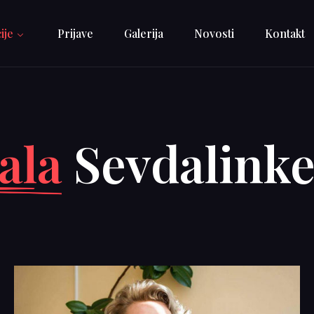
ije
Prijave
Galerija
Novosti
Kontakt
ala
Sevdalink