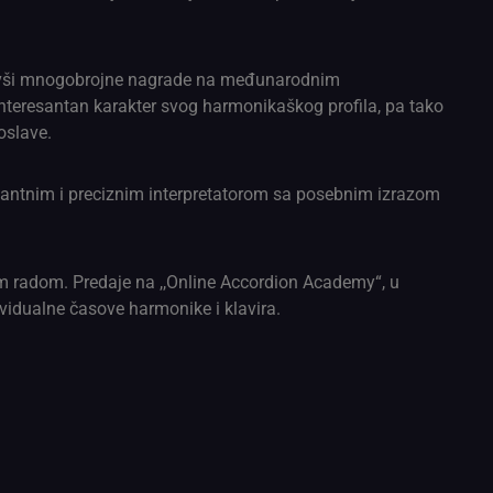
ajavši mnogobrojne nagrade na međunarodnim
 interesantan karakter svog harmonikaškog profila, pa tako
oslave.
dantnim i preciznim interpretatorom sa posebnim izrazom
m radom. Predaje na ,,Online Accordion Academy“, u
ividualne časove harmonike i klavira.