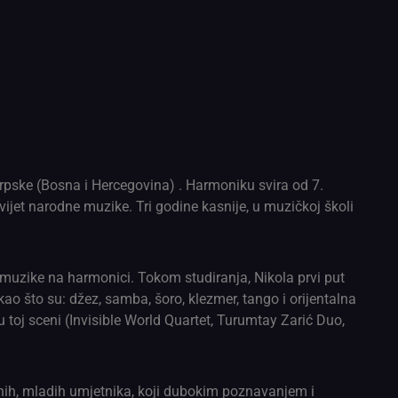
Srpske (Bosna i Hercegovina) . Harmoniku svira od 7.
ijet narodne muzike. Tri godine kasnije, u muzičkoj školi
 muzike na harmonici. Tokom studiranja, Nikola prvi put
kao što su: džez, samba, šoro, klezmer, tango i orijentalna
u toj sceni (Invisible World Quartet, Turumtay Zarić Duo,
vnih, mladih umjetnika, koji dubokim poznavanjem i