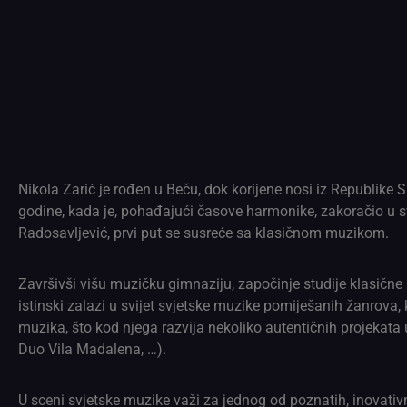
Nikola Zarić je rođen u Beču, dok korijene nosi iz Republike 
godine, kada je, pohađajući časove harmonike, zakoračio u sv
Radosavljević, prvi put se susreće sa klasičnom muzikom.
Završivši višu muzičku gimnaziju, započinje studije klasične
istinski zalazi u svijet svjetske muzike pomiješanih žanrova, 
muzika, što kod njega razvija nekoliko autentičnih projekata 
Duo Vila Madalena, …).
U sceni svjetske muzike važi za jednog od poznatih, inovati