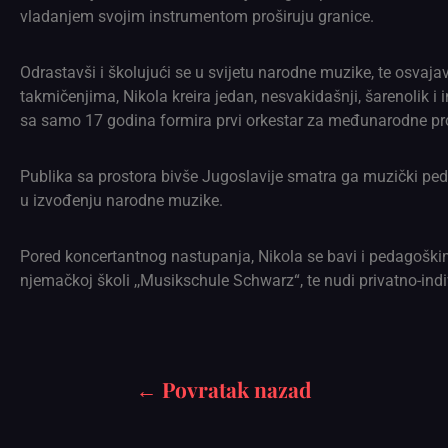
vladanjem svojim instrumentom proširuju granice.
Odrastavši i školujući se u svijetu narodne muzike, te osv
takmičenjima, Nikola kreira jedan, nesvakidašnji, šarenolik i
sa samo 17 godina formira prvi orkestar za međunarodne pr
Publika sa prostora bivše Jugoslavije smatra ga muzički pe
u izvođenju narodne muzike.
Pored koncertantnog nastupanja, Nikola se bavi i pedagoški
njemačkoj školi ,,Musikschule Schwarz“, te nudi privatno-ind
← Povratak nazad