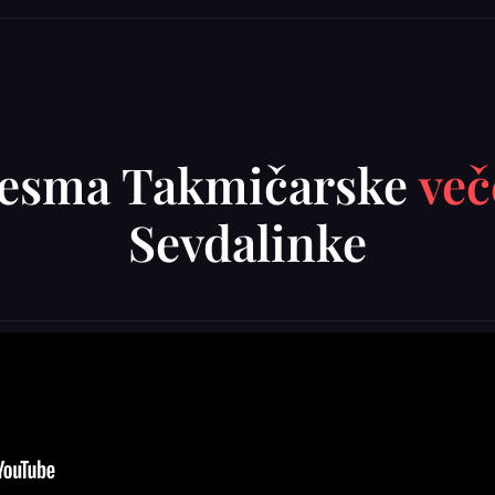
jesma Takmičarske
več
Sevdalinke