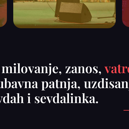
 milovanje, zanos,
vatr
ljubavna patnja, uzdisa
evdah i sevdalinka.