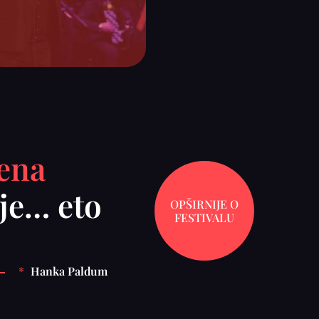
ena
nje… eto
OPŠIRNIJE O
FESTIVALU
*
Hanka Paldum