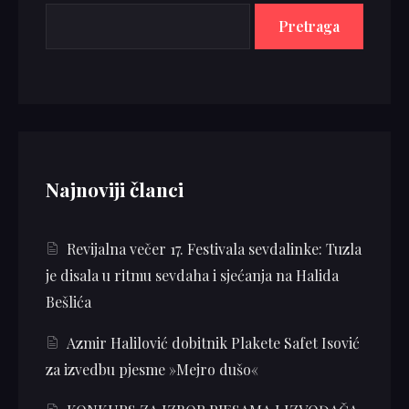
Pretraga
Najnoviji članci
Revijalna večer 17. Festivala sevdalinke: Tuzla
je disala u ritmu sevdaha i sjećanja na Halida
Bešlića
Azmir Halilović dobitnik Plakete Safet Isović
za izvedbu pjesme »Mejro dušo«